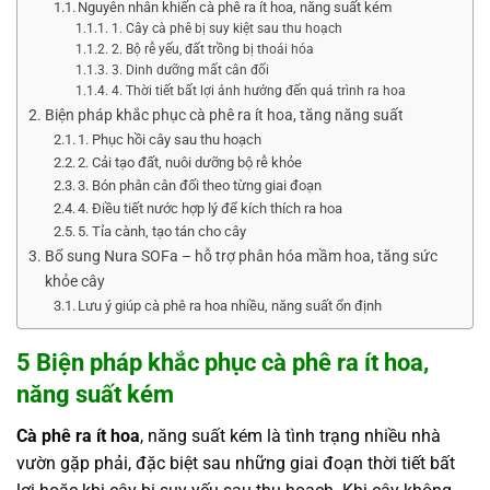
Nguyên nhân khiến cà phê ra ít hoa, năng suất kém
1. Cây cà phê bị suy kiệt sau thu hoạch
2. Bộ rễ yếu, đất trồng bị thoái hóa
3. Dinh dưỡng mất cân đối
4. Thời tiết bất lợi ảnh hưởng đến quá trình ra hoa
Biện pháp khắc phục cà phê ra ít hoa, tăng năng suất
1. Phục hồi cây sau thu hoạch
2. Cải tạo đất, nuôi dưỡng bộ rễ khỏe
3. Bón phân cân đối theo từng giai đoạn
4. Điều tiết nước hợp lý để kích thích ra hoa
5. Tỉa cành, tạo tán cho cây
Bổ sung Nura SOFa – hỗ trợ phân hóa mầm hoa, tăng sức
khỏe cây
Lưu ý giúp cà phê ra hoa nhiều, năng suất ổn định
5 Biện pháp khắc phục cà phê ra ít hoa,
năng suất kém
Cà phê ra ít hoa
, năng suất kém là tình trạng nhiều nhà
vườn gặp phải, đặc biệt sau những giai đoạn thời tiết bất