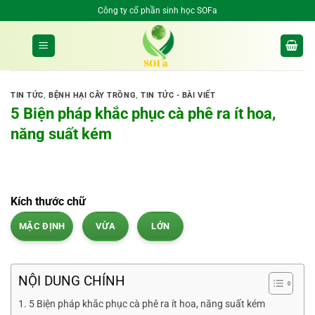
Bỏ
Công ty cổ phần sinh học SOFa
qua
nội
dung
TIN TỨC
,
BỆNH HẠI CÂY TRỒNG
,
TIN TỨC - BÀI VIẾT
5 Biện pháp khắc phục cà phê ra ít hoa,
năng suất kém
Kích thước chữ
MẶC ĐỊNH
VỪA
LỚN
NỘI DUNG CHÍNH
5 Biện pháp khắc phục cà phê ra ít hoa, năng suất kém