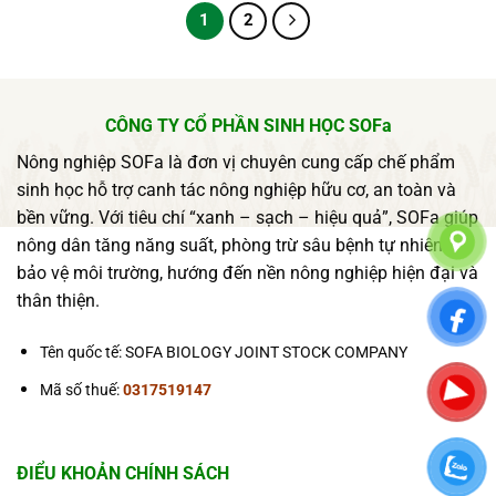
1
2
CÔNG TY CỔ PHẦN SINH HỌC SOFa
Nông nghiệp SOFa là đơn vị chuyên cung cấp chế phẩm
sinh học hỗ trợ canh tác nông nghiệp hữu cơ, an toàn và
bền vững. Với tiêu chí “xanh – sạch – hiệu quả”, SOFa giúp
nông dân tăng năng suất, phòng trừ sâu bệnh tự nhiên và
bảo vệ môi trường, hướng đến nền nông nghiệp hiện đại và
thân thiện.
Tên quốc tế: SOFA BIOLOGY JOINT STOCK COMPANY
Mã số thuế:
0317519147
ĐIỂU KHOẢN CHÍNH SÁCH