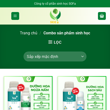
Bỏ
Công ty cổ phần sinh học SOFa
qua
nội
dung
Trang chủ
/
Combo sản phẩm sinh học
LỌC