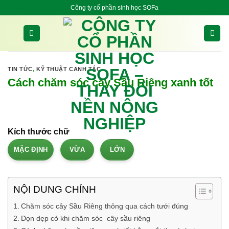
Bỏ
Công ty cổ phần sinh học SOFa
qua
nội
dung
TIN TỨC
,
KỸ THUẬT CANH TÁC
Cách chăm sóc cây Sầu Riêng xanh tốt
Kích thước chữ
MẶC ĐỊNH
VỪA
LỚN
NỘI DUNG CHÍNH
Chăm sóc cây Sầu Riêng thông qua cách tưới đúng
Dọn dẹp cỏ khi chăm sóc cây sầu riêng