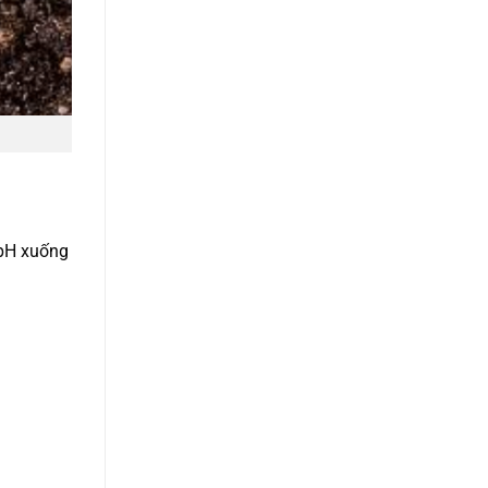
 pH xuống