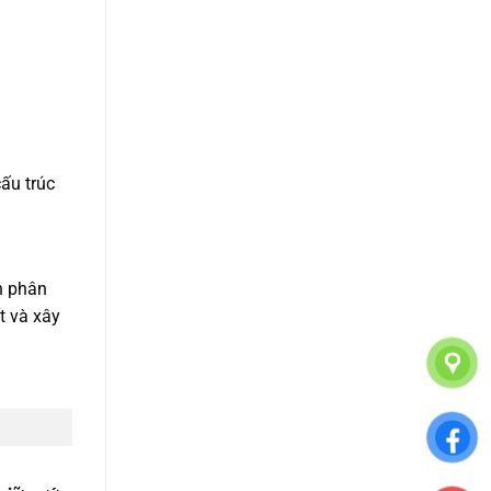
cấu trúc
h phân
t và xây