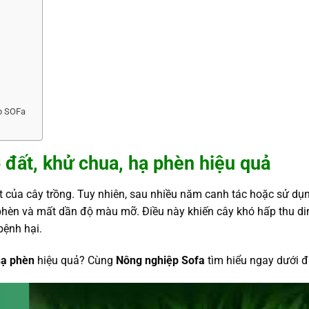
ệp SOFa
đất, khử chua, hạ phèn hiệu quả
t của cây trồng. Tuy nhiên, sau nhiều năm canh tác hoặc sử dụ
 phèn và mất dần độ màu mỡ. Điều này khiến cây khó hấp thu di
bệnh hại.
hạ phèn
hiệu quả? Cùng
Nông nghiệp Sofa
tìm hiểu ngay dưới đ