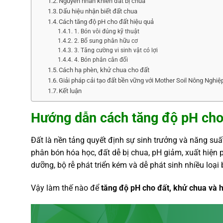
Nguyên nhân khiến đất bị chua
Dấu hiệu nhận biết đất chua
Cách tăng độ pH cho đất hiệu quả
1. Bón vôi đúng kỹ thuật
2. Bổ sung phân hữu cơ
3. Tăng cường vi sinh vật có lợi
4. Bón phân cân đối
Cách hạ phèn, khử chua cho đất
Giải pháp cải tạo đất bền vững với Mother Soil Nông Nghi
Kết luận
Hướng dẫn cách tăng độ pH cho 
Đất là nền tảng quyết định sự sinh trưởng và năng suấ
phân bón hóa học, đất dễ bị chua, pH giảm, xuất hiện
dưỡng, bộ rễ phát triển kém và dễ phát sinh nhiều loại 
Vậy làm thế nào để
tăng độ pH cho đất, khử chua và 