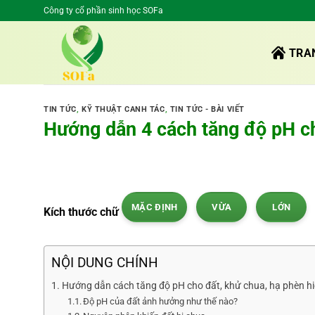
Bỏ
Công ty cổ phần sinh học SOFa
qua
nội
TRA
dung
TIN TỨC
,
KỸ THUẬT CANH TÁC
,
TIN TỨC - BÀI VIẾT
Hướng dẫn 4 cách tăng độ pH ch
MẶC ĐỊNH
VỪA
LỚN
Kích thước chữ
NỘI DUNG CHÍNH
Hướng dẫn cách tăng độ pH cho đất, khử chua, hạ phèn h
Độ pH của đất ảnh hưởng như thế nào?