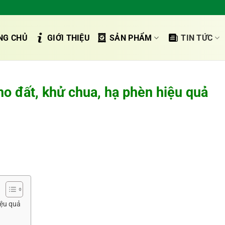
NG CHỦ
GIỚI THIỆU
SẢN PHẨM
TIN TỨC
o đất, khử chua, hạ phèn hiệu quả
iệu quả