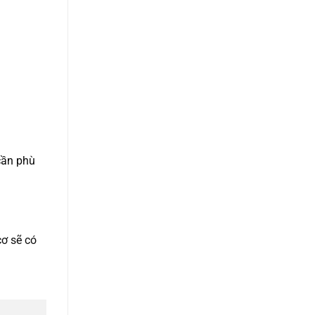
cần phù
cơ sẽ có