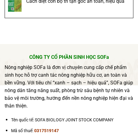
Cách diệt con bọ trĩ tận gốc an toàn, hiệu quả
CÔNG TY CỔ PHẦN SINH HỌC SOFa
Nông nghiệp SOFa là đơn vị chuyên cung cấp chế phẩm
sinh học hỗ trợ canh tác nông nghiệp hữu cơ, an toàn và
bền vững. Với tiêu chí “xanh – sạch – hiệu quả”, SOFa giúp
nông dân tăng năng suất, phòng trừ sâu bệnh tự nhiên và
bảo vệ môi trường, hướng đến nền nông nghiệp hiện đại và
thân thiện.
Tên quốc tế: SOFA BIOLOGY JOINT STOCK COMPANY
Mã số thuế:
0317519147