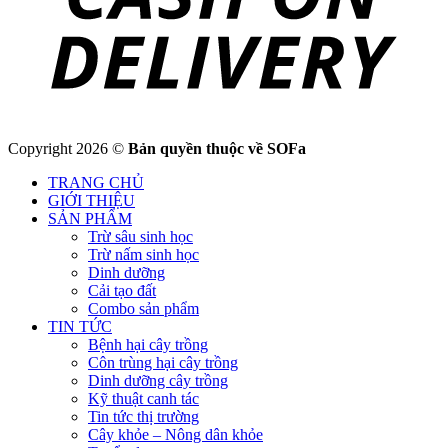
Copyright 2026 ©
Bản quyền thuộc về SOFa
TRANG CHỦ
GIỚI THIỆU
SẢN PHẨM
Trừ sâu sinh học
Trừ nấm sinh học
Dinh dưỡng
Cải tạo đất
Combo sản phẩm
TIN TỨC
Bệnh hại cây trồng
Côn trùng hại cây trồng
Dinh dưỡng cây trồng
Kỹ thuật canh tác
Tin tức thị trường
Cây khỏe – Nông dân khỏe