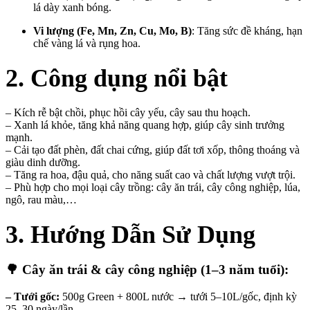
lá dày xanh bóng.
Vi lượng (Fe, Mn, Zn, Cu, Mo, B)
: Tăng sức đề kháng, hạn
chế vàng lá và rụng hoa.
2. Công dụng nổi bật
– Kích rễ bật chồi, phục hồi cây yếu, cây sau thu hoạch.
– Xanh lá khỏe, tăng khả năng quang hợp, giúp cây sinh trưởng
mạnh.
– Cải tạo đất phèn, đất chai cứng, giúp đất tơi xốp, thông thoáng và
giàu dinh dưỡng.
– Tăng ra hoa, đậu quả, cho năng suất cao và chất lượng vượt trội.
– Phù hợp cho mọi loại cây trồng: cây ăn trái, cây công nghiệp, lúa,
ngô, rau màu,…
3. Hướng Dẫn Sử Dụng
🌳
Cây ăn trái & cây công nghiệp (1–3 năm tuổi):
– Tưới gốc:
500g Green + 800L nước → tưới 5–10L/gốc, định kỳ
25–30 ngày/lần.