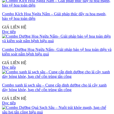
Combo Kích Hoa Ngừa Nấm – Giải pháp thúc đẩy ra hoa mạnh,
bảo vệ hoa toàn diện
GIÁ LIÊN HỆ
Đọc tiếp
Combo Dưỡng Hoa Ngừa Nấm– Giải pháp bảo vệ hoa toàn diện và
kiểm soát nấm bệnh hiệu quả
GIÁ LIÊN HỆ
Đọc tiếp
Combo xanh lá sạch sâu – Cung cấp dinh dưỡng cho lá cây xanh
dày bóng khỏe, hạn chế côn trùng tấn công
GIÁ LIÊN HỆ
Đọc tiếp