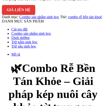
GIÁ LIÊN HỆ
Danh mục:
Combo sản phẩm sinh học
Thẻ:
combo rễ bền tán khoẻ
DANH MỤC SẢN PHẨM
Cải tạo đất
Combo sản phẩm sinh học
Dinh dưỡng
Trừ nấm sinh học
Trừ sâu sinh học
Mô tả
🌿Combo Rễ Bền
Tán Khỏe – Giải
pháp kép nuôi cây