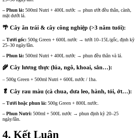
– Phun lá:
500ml Nutri + 400L nước → phun ướt đều thân, cành,
mặt dưới lá.
🌴
Cây ăn trái & cây công nghiệp (>3 năm tuổi):
– Tưới gốc:
500g Green + 600L nước → tưới 10–15L/gốc, định kỳ
25–30 ngày/lần.
– Phun lá:
500ml Nutri + 400L nước → phun đều thân và lá.
🌾
Cây lương thực (lúa, ngô, khoai, sắn…):
– 500g Green + 500ml Nutri + 600L nước / 1ha.
🥬
Cây rau màu (cà chua, dưa leo, hành, tỏi, ớt…):
– Tưới hoặc phun lá:
500g Green + 800L nước.
– Phun Nutri:
500ml + 500L nước → phun định kỳ 20–25
ngày/lần.
4. Kết Luận