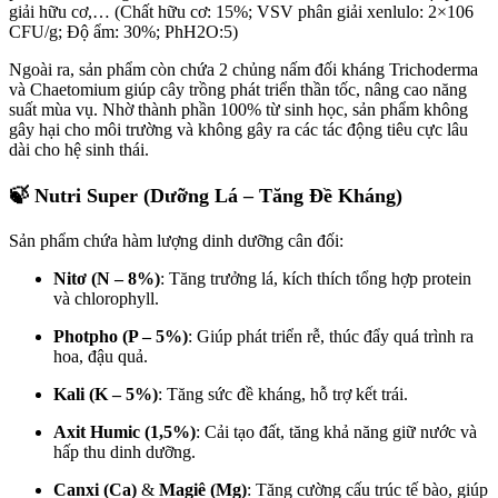
giải hữu cơ,… (Chất hữu cơ: 15%; VSV phân giải xenlulo: 2×106
CFU/g; Độ ẩm: 30%; PhH2O:5)
Ngoài ra, sản phẩm còn chứa 2 chủng nấm đối kháng Trichoderma
và Chaetomium giúp cây trồng phát triển thần tốc, nâng cao năng
suất mùa vụ. Nhờ thành phần 100% từ sinh học, sản phẩm không
gây hại cho môi trường và không gây ra các tác động tiêu cực lâu
dài cho hệ sinh thái.
🍃
Nutri Super (Dưỡng Lá – Tăng Đề Kháng)
Sản phẩm chứa hàm lượng dinh dưỡng cân đối:
Nitơ (N – 8%)
: Tăng trưởng lá, kích thích tổng hợp protein
và chlorophyll.
Photpho (P – 5%)
: Giúp phát triển rễ, thúc đẩy quá trình ra
hoa, đậu quả.
Kali (K – 5%)
: Tăng sức đề kháng, hỗ trợ kết trái.
Axit Humic (1,5%)
: Cải tạo đất, tăng khả năng giữ nước và
hấp thu dinh dưỡng.
Canxi (Ca)
&
Magiê (Mg)
: Tăng cường cấu trúc tế bào, giúp