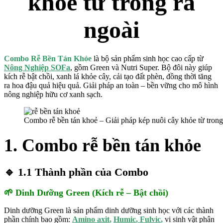
khỏe từ trong ra
ngoài
Combo Rễ Bền Tán Khỏe
là bộ sản phẩm sinh học cao cấp từ
Nông Nghiệp SOFa
, gồm Green và Nutri Super. Bộ đôi này giúp
kích rễ bật chồi, xanh lá khỏe cây, cải tạo đất phèn, đồng thời tăng
ra hoa đậu quả hiệu quả. Giải pháp an toàn – bền vững cho mô hình
nông nghiệp hữu cơ xanh sạch.
Combo rễ bền tán khoẻ – Giải pháp kép nuôi cây khỏe từ trong
1. Combo rễ bền tán khỏe
🔹 1.1 Thành phần của Combo
🌱 Dinh Dưỡng Green (Kích rễ – Bật chồi)
Dinh dưỡng Green là sản phẩm dinh dưỡng sinh học với các thành
phần chính bao gồm:
Amino axit
,
Humic
,
Fulvic
,
vi sinh vật phân