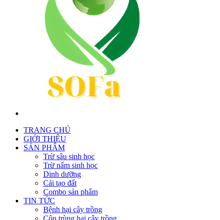
TRANG CHỦ
GIỚI THIỆU
SẢN PHẨM
Trừ sâu sinh học
Trừ nấm sinh học
Dinh dưỡng
Cải tạo đất
Combo sản phẩm
TIN TỨC
Bệnh hại cây trồng
Côn trùng hại cây trồng