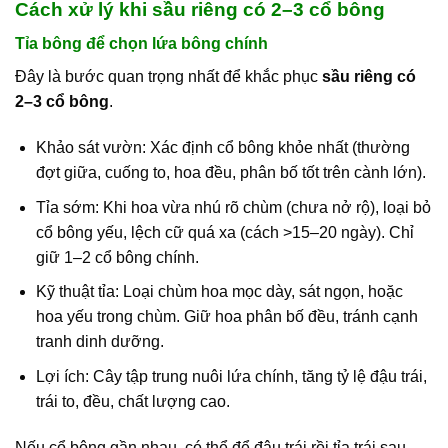
Cách xử lý khi sầu riêng có 2–3 cổ bông
Tỉa bông để chọn lứa bông chính
Đây là bước quan trọng nhất để khắc phục
sầu riêng có
2–3 cổ bông
.
Khảo sát vườn: Xác định cổ bông khỏe nhất (thường
đợt giữa, cuống to, hoa đều, phân bố tốt trên cành lớn).
Tỉa sớm: Khi hoa vừa nhú rõ chùm (chưa nở rộ), loại bỏ
cổ bông yếu, lệch cữ quá xa (cách >15–20 ngày). Chỉ
giữ 1–2 cổ bông chính.
Kỹ thuật tỉa: Loại chùm hoa mọc dày, sát ngọn, hoặc
hoa yếu trong chùm. Giữ hoa phân bố đều, tránh cạnh
tranh dinh dưỡng.
Lợi ích: Cây tập trung nuôi lứa chính, tăng tỷ lệ đậu trái,
trái to, đều, chất lượng cao.
Nếu cổ bông gần nhau, có thể để đậu trái rồi tỉa trái sau