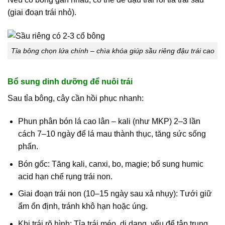
(giai đoạn trái nhỏ).
Tỉa bông chọn lứa chính – chìa khóa giúp sầu riêng đậu trái cao
Bổ sung dinh dưỡng để nuôi trái
Sau tỉa bông, cây cần hồi phục nhanh:
Phun phân bón lá cao lân – kali (như MKP) 2–3 lần
cách 7–10 ngày để lá mau thành thục, tăng sức sống
phấn.
Bón gốc: Tăng kali, canxi, bo, magie; bổ sung humic
acid hạn chế rụng trái non.
Giai đoạn trái non (10–15 ngày sau xả nhụy): Tưới giữ
ẩm ổn định, tránh khô hạn hoặc úng.
Khi trái rõ hình: Tỉa trái méo, dị dạng, yếu để tập trung