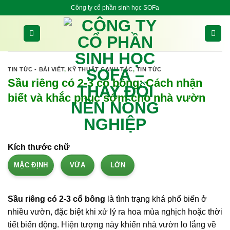
Bỏ
Công ty cổ phần sinh học SOFa
qua
nội
dung
TIN TỨC - BÀI VIẾT
,
KỸ THUẬT CANH TÁC
,
TIN TỨC
Sầu riêng có 2-3 cổ bông: Cách nhận
biết và khắc phục sớm cho nhà vườn
Kích thước chữ
MẶC ĐỊNH
VỪA
LỚN
Sầu riêng có 2-3 cổ bông
là tình trạng khá phổ biến ở
nhiều vườn, đặc biệt khi xử lý ra hoa mùa nghịch hoặc thời
tiết biến động. Hiện tượng này khiến nhà vườn lo lắng về