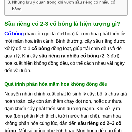
Những lưu ý quan trọng khi vườn sầu riêng có nhiều cổ
bông
Sầu riêng có 2-3 cổ bông là hiện tượng gì?
Cổ bông
(hay còn gọi là đợt hoa) là cụm hoa phát triển từ
một mầm hoa trên cành. Bình thường, cây sầu riêng được
xử lý để ra
1 cổ bông
đồng loạt, giúp trái chín đều và dễ
quản lý. Khi cây
sầu riêng ra nhiều cổ bông
(2–3 đợt),
hoa xuất hiện không đồng đều, có thể cách nhau vài ngày
đến vài tuần.
Quá trình phân hóa mầm hoa không đồng đều
Nguyên nhân chính xuất phát từ sinh lý cây: bộ lá chưa già
hoàn toàn, cây còn âm thầm chạy đọt non, hoặc dư thừa
đạm khiến cây phát triển sinh dưỡng mạnh. Khi xử lý ra
hoa (bón phân kích thích, tưới nước hạn chế), mầm hoa
không phân hóa cùng lúc, dẫn đến
sầu riêng có 2–3 cổ
bông
. Một số giống như Ri6 hoặc Monthong dễ gặp tình