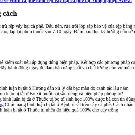
o vệ vườn cà phê khỏi rệp vảy hại cà phê tại Nông nghiệp SOFa.
g cách
c trừ rệp vảy hại cà phê. Đầu tiên, rửa trôi lớp sáp bảo vệ của rệp bằn
cao, lặp lại phun thuốc sau 7-10 ngày. Đảm bảo đọc kỹ hướng dẫn sử dụ
ể kiểm soát nếu áp dụng đúng biện pháp. Kết hợp các phương pháp canh
 Hãy hành động ngay để đảm bảo năng suất và chất lượng cho vụ mùa c
ình luận bị tắt
ở Hướng dẫn xử lý đất bạc màu do canh tác lâu năm
h luận bị tắt
ở Bọ xít muỗi hại sầu riêng và biện pháp phòng trừ
bình luận bị tắt
ở Thuốc trị bọ trĩ sinh học 100% được bà con tin dùn
ng
Chức năng bình luận bị tắt
ở Bệnh rỉ sắt trên cây cà phê: Cách nhận
 luận bị tắt
ở Thuốc trị nhện đỏ hiệu quả 100% cho cây trồng