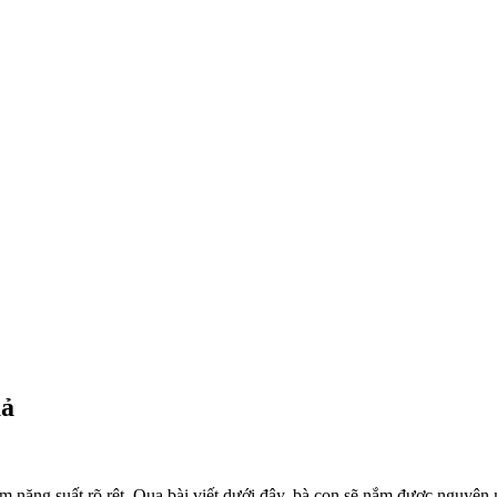
uả
ảm năng suất rõ rệt. Qua bài viết dưới đây, bà con sẽ nắm được nguyên 