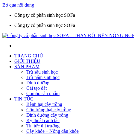
Bỏ qua nội dung
Công ty cổ phần sinh học SOFa
Công ty cổ phần sinh học SOFa
TRANG CHỦ
GIỚI THIỆU
SẢN PHẨM
Trừ sâu sinh học
Trừ nấm sinh học
Dinh dưỡng
Cải tạo đất
Combo sản phẩm
TIN TỨC
Bệnh hại cây trồng
Côn trùng hại cây trồng
Dinh dưỡng cây trồng
Kỹ thuật canh tác
Tin tức thị trường
Cây khỏe – Nông dân khỏe