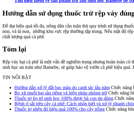
Tìm hiểu thêm về sản phẩm trừ sâu sinh học Bamebe để bả
Hướng dẫn sử dụng thuốc trừ rệp vảy đún
Để đạt hiệu quả tối đa, nông dân cần tuân thủ quy trình sử dụng thuố
non, và lá non, những khu vực rệp thường tập trung. Nếu mật độ rệp 
chất lượng quả cà phê.
Tóm lại
Rệp vảy hại cà phê là một vấn đề nghiêm trọng nhưng hoàn toàn có th
sinh học an toàn như Bamebe, sẽ giúp bảo vệ vườn cà phê hiệu quả.
TIN NỔI BẬT
Hướng dẫn xử lý đất bạc màu do canh tác lâu năm
Chức năng b
Bọ xít muỗi hại sầu riêng và biện pháp phòng trừ
Chức năng bìn
Thuốc trị bọ trĩ sinh học 100% được bà con tin dùng
Chức năng 
Bệnh rỉ sắt trên cây cà phê: Cách nhận biết và xử lý nhanh chó
Thuốc trị nhện đỏ hiệu quả 100% cho cây trồng
Chức năng bình