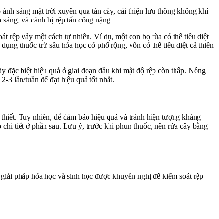
 ánh sáng mặt trời xuyên qua tán cây, cải thiện lưu thông không khí
 sáng, và cành bị rệp tấn công nặng.
át rệp vảy một cách tự nhiên. Ví dụ, một con bọ rùa có thể tiêu diệt
dụng thuốc trừ sâu hóa học có phổ rộng, vốn có thể tiêu diệt cả thiên
ày đặc biệt hiệu quả ở giai đoạn đầu khi mật độ rệp còn thấp. Nông
-3 lần/tuần để đạt hiệu quả tốt nhất.
 thiết. Tuy nhiên, để đảm bảo hiệu quả và tránh hiện tượng kháng
chi tiết ở phần sau. Lưu ý, trước khi phun thuốc, nên rửa cây bằng
ác giải pháp hóa học và sinh học được khuyến nghị để kiểm soát rệp