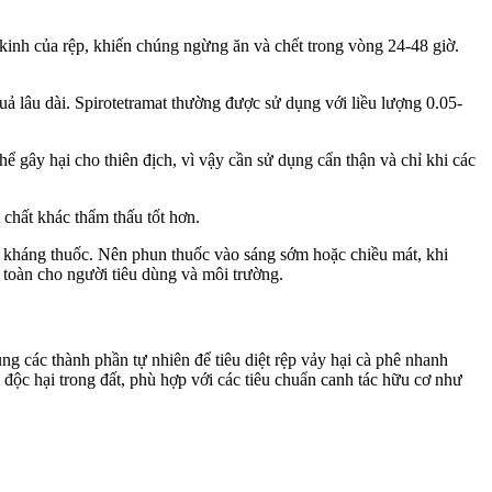
n kinh của rệp, khiến chúng ngừng ăn và chết trong vòng 24-48 giờ.
uả lâu dài. Spirotetramat thường được sử dụng với liều lượng 0.05-
hể gây hại cho thiên địch, vì vậy cần sử dụng cẩn thận và chỉ khi các
 chất khác thẩm thấu tốt hơn.
g kháng thuốc. Nên phun thuốc vào sáng sớm hoặc chiều mát, khi
n toàn cho người tiêu dùng và môi trường.
ụng các thành phần tự nhiên để tiêu diệt rệp vảy hại cà phê nhanh
độc hại trong đất, phù hợp với các tiêu chuẩn canh tác hữu cơ như