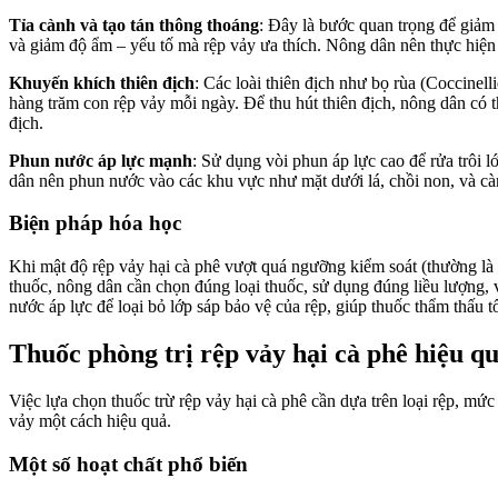
Tỉa cành và tạo tán thông thoáng
: Đây là bước quan trọng để giảm 
và giảm độ ẩm – yếu tố mà rệp vảy ưa thích. Nông dân nên thực hiện t
Khuyến khích thiên địch
: Các loài thiên địch như bọ rùa (Coccinell
hàng trăm con rệp vảy mỗi ngày. Để thu hút thiên địch, nông dân có t
địch.
Phun nước áp lực mạnh
: Sử dụng vòi phun áp lực cao để rửa trôi 
dân nên phun nước vào các khu vực như mặt dưới lá, chồi non, và càn
Biện pháp hóa học
Khi mật độ rệp vảy hại cà phê vượt quá ngưỡng kiểm soát (thường là 5
thuốc, nông dân cần chọn đúng loại thuốc, sử dụng đúng liều lượng, v
nước áp lực để loại bỏ lớp sáp bảo vệ của rệp, giúp thuốc thẩm thấu t
Thuốc phòng trị rệp vảy hại cà phê hiệu q
Việc lựa chọn thuốc trừ rệp vảy hại cà phê cần dựa trên loại rệp, mứ
vảy một cách hiệu quả.
Một số hoạt chất phổ biến