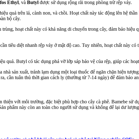
fos Ethyl
, và
Butyl
được sử dụng rộng rãi trong phòng trừ rệp vảy.
 hiệu quả trên lá, cành non, và chồi. Hoạt chất này tác động lên hệ thầ
oàn bộ cây.
u trùng, hoạt chất này có khả năng di chuyển trong cây, đảm bảo hiệu q
cần tiêu diệt nhanh rệp vảy ở mật độ cao. Tuy nhiên, hoạt chất này có t
ệu quả. Butyl có tác dụng phá vỡ lớp sáp bảo vệ của rệp, giúp các hoạt
a nhà sản xuất, tránh lạm dụng một loại thuốc để ngăn chặn hiện tượn
ra, cần tuân thủ thời gian cách ly (thường từ 7-14 ngày) để đảm bảo a
hân thiện với môi trường, đặc biệt phù hợp cho cây cà phê. Bamebe sử d
Sản phẩm này còn an toàn cho người sử dụng và không để lại dư lượng 