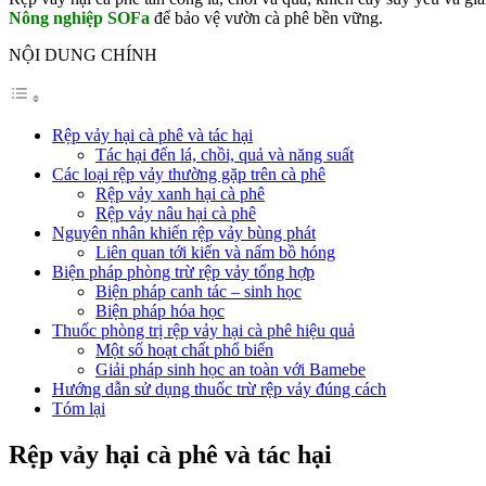
Nông nghiệp SOFa
để bảo vệ vườn cà phê bền vững.
NỘI DUNG CHÍNH
Rệp vảy hại cà phê và tác hại
Tác hại đến lá, chồi, quả và năng suất
Các loại rệp vảy thường gặp trên cà phê
Rệp vảy xanh hại cà phê
Rệp vảy nâu hại cà phê
Nguyên nhân khiến rệp vảy bùng phát
Liên quan tới kiến và nấm bồ hóng
Biện pháp phòng trừ rệp vảy tổng hợp
Biện pháp canh tác – sinh học
Biện pháp hóa học
Thuốc phòng trị rệp vảy hại cà phê hiệu quả
Một số hoạt chất phổ biến
Giải pháp sinh học an toàn với Bamebe
Hướng dẫn sử dụng thuốc trừ rệp vảy đúng cách
Tóm lại
Rệp vảy hại cà phê và tác hại