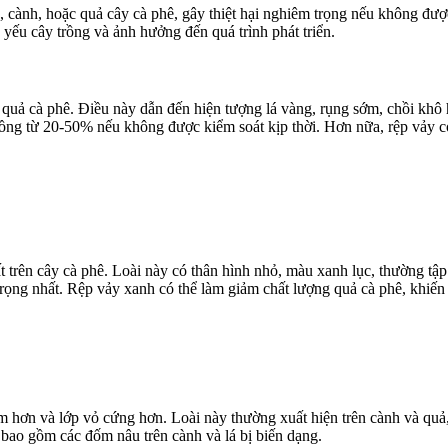
á, cành, hoặc quả cây cà phê, gây thiệt hại nghiêm trọng nếu không đượ
 yếu cây trồng và ảnh hưởng đến quá trình phát triển.
à quả cà phê. Điều này dẫn đến hiện tượng lá vàng, rụng sớm, chồi kh
ồng từ 20-50% nếu không được kiểm soát kịp thời. Hơn nữa, rệp vảy còn
t trên cây cà phê. Loài này có thân hình nhỏ, màu xanh lục, thường tập
rọng nhất. Rệp vảy xanh có thể làm giảm chất lượng quả cà phê, khiến 
 hơn và lớp vỏ cứng hơn. Loài này thường xuất hiện trên cành và quả, 
 bao gồm các đốm nâu trên cành và lá bị biến dạng.