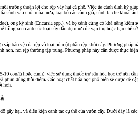
môi trường thuận lợi cho rệp vảy hại cà phê. Việc tỉa cành định kỳ giúp
ỉa cành vào cuối mùa mưa, loại bỏ các cành già, cành bị che khuất ánh
idae), ong ký sinh (Encarsia spp.), và bọ cánh cứng có khả năng kiểm so
hể trồng xen canh các loại cây dẫn dụ như cúc vạn thọ hoặc hạn chế sử 
lớp sáp bảo vệ của rệp và loại bỏ một phần rệp khỏi cây. Phương pháp n
h non, nơi rệp thường tập trung. Phương pháp này cần được thực hiện 2
-10 con/lá hoặc cành), việc sử dụng thuốc trừ sâu hóa học trở nên cần
à phun đúng thời điểm. Các hoạt chất hóa học phổ biến sẽ được đề cập 
ốt hơn.
uả
c độ gây hại, và điều kiện canh tác cụ thể của vườn cây. Dưới đây là c