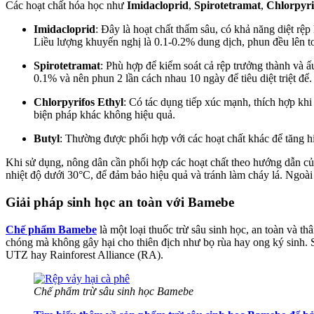
Các hoạt chất hóa học như
Imidacloprid
,
Spirotetramat
,
Chlorpyri
Imidacloprid
: Đây là hoạt chất thấm sâu, có khả năng diệt rệp
Liều lượng khuyến nghị là 0.1-0.2% dung dịch, phun đều lên t
Spirotetramat
: Phù hợp để kiểm soát cả rệp trưởng thành và ấ
0.1% và nên phun 2 lần cách nhau 10 ngày để tiêu diệt triệt để.
Chlorpyrifos Ethyl
: Có tác dụng tiếp xúc mạnh, thích hợp khi 
biện pháp khác không hiệu quả.
Butyl
: Thường được phối hợp với các hoạt chất khác để tăng hi
Khi sử dụng, nông dân cần phối hợp các hoạt chất theo hướng dẫn củ
nhiệt độ dưới 30°C, để đảm bảo hiệu quả và tránh làm cháy lá. Ngoài 
Giải pháp sinh học an toàn với Bamebe
Chế phẩm Bamebe
là một loại thuốc trừ sâu sinh học, an toàn và t
chóng mà không gây hại cho thiên địch như bọ rùa hay ong ký sinh. 
UTZ hay Rainforest Alliance (RA).
Chế phẩm trừ sâu sinh học Bamebe