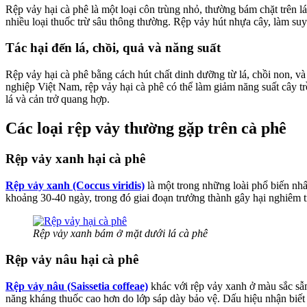
Rệp vảy hại cà phê là một loại côn trùng nhỏ, thường bám chặt trên l
nhiều loại thuốc trừ sâu thông thường. Rệp vảy hút nhựa cây, làm suy
Tác hại đến lá, chồi, quả và năng suất
Rệp vảy hại cà phê bằng cách hút chất dinh dưỡng từ lá, chồi non, v
nghiệp Việt Nam, rệp vảy hại cà phê có thể làm giảm năng suất cây tr
lá và cản trở quang hợp.
Các loại rệp vảy thường gặp trên cà phê
Rệp vảy xanh hại cà phê
Rệp vảy xanh (Coccus viridis)
là một trong những loài phổ biến nhấ
khoảng 30-40 ngày, trong đó giai đoạn trưởng thành gây hại nghiêm t
Rệp vảy xanh bám ở mặt dưới lá cà phê
Rệp vảy nâu hại cà phê
Rệp vảy nâu (Saissetia coffeae)
khác với rệp vảy xanh ở màu sắc sẫm
năng kháng thuốc cao hơn do lớp sáp dày bảo vệ. Dấu hiệu nhận biết