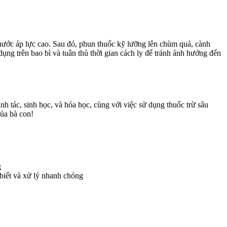
g nước áp lực cao. Sau đó, phun thuốc kỹ lưỡng lên chùm quả, cành
ng trên bao bì và tuân thủ thời gian cách ly để tránh ảnh hưởng đến
 tác, sinh học, và hóa học, cùng với việc sử dụng thuốc trừ sâu
ủa bà con!
g
 biết và xử lý nhanh chóng