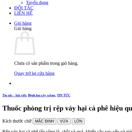
Tuyển dụng
ĐỐI TÁC
LIÊN HỆ
Giỏ hàng
Giỏ hàng
Chưa có sản phẩm trong giỏ hàng.
Quay trở lại cửa hàng
Tin tức - bài viết
,
Bệnh hại cây trồng
,
TIN TỨC
Thuốc phòng trị rệp vảy hại cà phê hiệu q
Kích thước chữ
MẶC ĐỊNH
VỪA
LỚN
Rệp vảy hại cà phê tấn công lá, chồi và quả, khiến cây suy yếu và gi