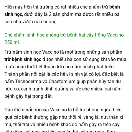
Hiện nay trên thị trường có rất nhiều chế phẩm
trừ bệnh
sinh học
, dưới đây là 2 sản phẩm mà được rất nhiều bà
con nhà vườn ưa chuộng.
Chế phẩm sinh học phòng trừ bệnh hại cây trồng Vaccino
250 ml
Trừ nấm sinh học Vaccino là một trong những sản phẩm
trừ bệnh sinh học
được nhiều bà con sử dụng khi vào mùa
mưa hoặc thời tiết thuận lợi cho nấm bệnh phát triển.
Thành phần nổi bật là các hệ vi sinh vật có lợi, đặc biệt là
nấm Trichoderma và Chaetomium giúp phân hủy tàn dư
hữu cơ, cạnh tranh dinh dưỡng và ức chế nhiều loại nấm
bệnh gây hại trong đất.
Đặc điểm nổi trội của Vaccino là hỗ trợ phòng ngừa hiệu
quả các bệnh thường gặp như thối rễ, vàng lá, nứt thân xì
mủ, thối trái và nhiều bệnh khác do nấm gây ra trên cây
sầu riêng, cà phê, hồ tiêu, cây ăn trái và rau màu. Sản