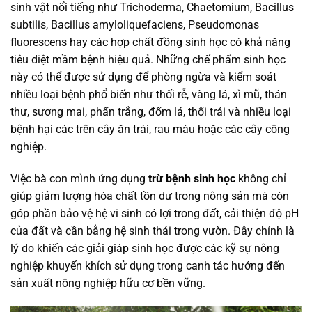
sinh vật nổi tiếng như
Trichoderma
,
Chaetomium
,
Bacillus
subtilis
, Bacillus amyloliquefaciens, Pseudomonas
fluorescens hay các hợp chất đồng sinh học có khả năng
tiêu diệt mầm bệnh hiệu quả. Những chế phẩm sinh học
này có thể được sử dụng để phòng ngừa và kiểm soát
nhiều loại bệnh phổ biến như thối rễ, vàng lá, xì mũ, thán
thư, sương mai, phấn trắng, đốm lá, thối trái và nhiều loại
bệnh hại các trên cây ăn trái, rau màu hoặc các cây công
nghiệp.
Việc bà con mình ứng dụng
trừ bệnh sinh học
không chỉ
giúp giảm lượng hóa chất tồn dư trong nông sản mà còn
góp phần bảo vệ hệ vi sinh có lợi trong đất, cải thiện độ pH
của đất và cần bằng hệ sinh thái trong vườn. Đây chính là
lý do khiến các giải giáp sinh học được các kỹ sự nông
nghiệp khuyến khích sử dụng trong canh tác hướng đến
sản xuất nông nghiệp hữu cơ bền vững.