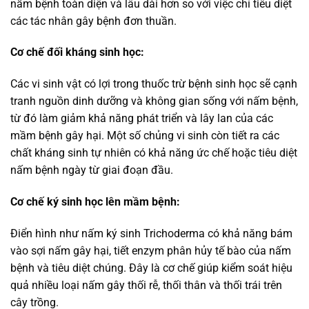
nấm bệnh toàn diện và lâu dài hơn so với việc chỉ tiêu diệt
các tác nhân gây bệnh đơn thuần.
Cơ chế đối kháng sinh học:
Các vi sinh vật có lợi trong thuốc trừ bệnh sinh học sẽ cạnh
tranh nguồn dinh dưỡng và không gian sống với nấm bệnh,
từ đó làm giảm khả năng phát triển và lây lan của các
mầm bệnh gây hại. Một số chủng vi sinh còn tiết ra các
chất kháng sinh tự nhiên có khả năng ức chế hoặc tiêu diệt
nấm bệnh ngày từ giai đoạn đầu.
Cơ chế ký sinh học lên mầm bệnh:
Điển hình như nấm ký sinh Trichoderma có khả năng bám
vào sợi nấm gây hại, tiết enzym phân hủy tế bào của nấm
bệnh và tiêu diệt chúng. Đây là cơ chế giúp kiểm soát hiệu
quả nhiều loại nấm gây thối rễ, thối thân và thối trái trên
cây trồng.