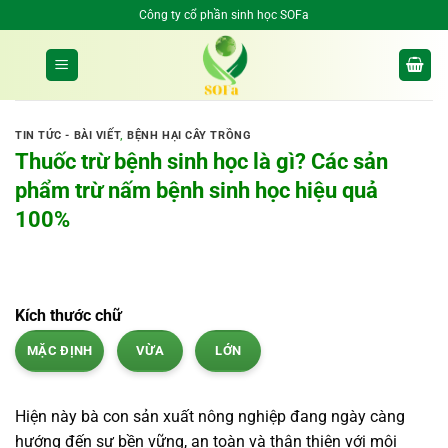
Bỏ
Công ty cổ phần sinh học SOFa
qua
nội
dung
TIN TỨC - BÀI VIẾT
,
BỆNH HẠI CÂY TRỒNG
Thuốc trừ bệnh sinh học là gì? Các sản
phẩm trừ nấm bệnh sinh học hiệu quả
100%
Kích thước chữ
MẶC ĐỊNH
VỪA
LỚN
Hiện này bà con sản xuất nông nghiệp đang ngày càng
hướng đến sự bền vững, an toàn và thân thiện với môi