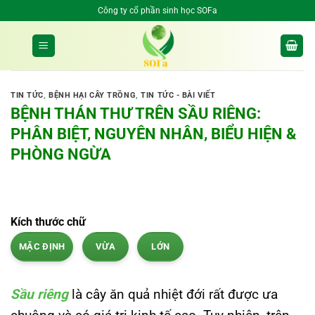
Bỏ
Công ty cổ phần sinh học SOFa
qua
nội
dung
TIN TỨC
,
BỆNH HẠI CÂY TRỒNG
,
TIN TỨC - BÀI VIẾT
BỆNH THÁN THƯ TRÊN SẦU RIÊNG:
PHÂN BIỆT, NGUYÊN NHÂN, BIỂU HIỆN &
PHÒNG NGỪA
Kích thước chữ
MẶC ĐỊNH
VỪA
LỚN
Sầu riêng
là cây ăn quả nhiệt đới rất được ưa