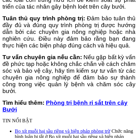
triển của tác nhân gây bệnh loét trên cây bưởi.
Tuân thủ quy trình phòng trị:
Đảm bảo tuân thủ
đầy đủ và đúng quy trình phòng trị được hướng
dẫn bởi các chuyên gia nông nghiệp hoặc nhà
nghiên cứu. Điều này đảm bảo rằng bạn đang
thực hiện các biện pháp đúng cách và hiệu quả.
Tư vấn chuyên gia nếu cần:
Nếu gặp bất kỳ vấn
đề phức tạp hoặc không chắc chắn về cách chăm
sóc và bảo vệ cây, hãy tìm kiếm sự tư vấn từ các
chuyên gia nông nghiệp để đảm bảo sự thành
công trong việc quản lý bệnh và chăm sóc cây
bưởi.
Tìm hiểu thêm:
Phòng trị bệnh rỉ sắt trên cây
Bưởi
TIN NỔI BẬT
Bọ xít muỗi hại sầu riêng và biện pháp phòng trừ
Chức năng
bình luận bị tắt
ở Bọ xít muỗi hại sầu riêng và biện pháp