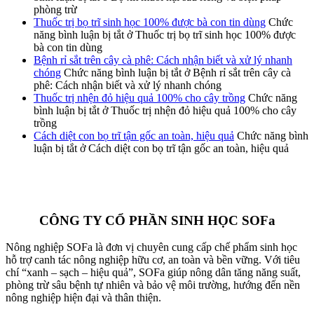
phòng trừ
Thuốc trị bọ trĩ sinh học 100% được bà con tin dùng
Chức
năng bình luận bị tắt
ở Thuốc trị bọ trĩ sinh học 100% được
bà con tin dùng
Bệnh rỉ sắt trên cây cà phê: Cách nhận biết và xử lý nhanh
chóng
Chức năng bình luận bị tắt
ở Bệnh rỉ sắt trên cây cà
phê: Cách nhận biết và xử lý nhanh chóng
Thuốc trị nhện đỏ hiệu quả 100% cho cây trồng
Chức năng
bình luận bị tắt
ở Thuốc trị nhện đỏ hiệu quả 100% cho cây
trồng
Cách diệt con bọ trĩ tận gốc an toàn, hiệu quả
Chức năng bình
luận bị tắt
ở Cách diệt con bọ trĩ tận gốc an toàn, hiệu quả
CÔNG TY CỔ PHẦN SINH HỌC SOFa
Nông nghiệp SOFa là đơn vị chuyên cung cấp chế phẩm sinh học
hỗ trợ canh tác nông nghiệp hữu cơ, an toàn và bền vững. Với tiêu
chí “xanh – sạch – hiệu quả”, SOFa giúp nông dân tăng năng suất,
phòng trừ sâu bệnh tự nhiên và bảo vệ môi trường, hướng đến nền
nông nghiệp hiện đại và thân thiện.