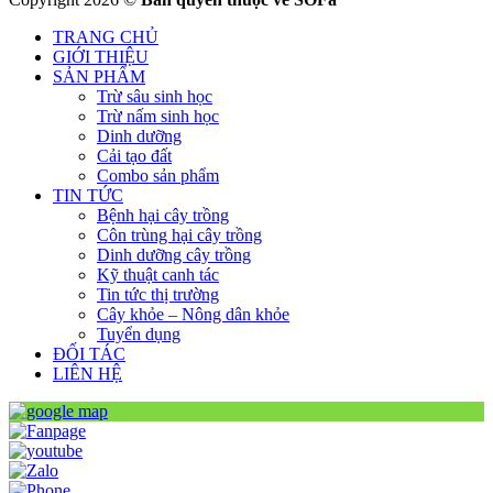
TRANG CHỦ
GIỚI THIỆU
SẢN PHẨM
Trừ sâu sinh học
Trừ nấm sinh học
Dinh dưỡng
Cải tạo đất
Combo sản phẩm
TIN TỨC
Bệnh hại cây trồng
Côn trùng hại cây trồng
Dinh dưỡng cây trồng
Kỹ thuật canh tác
Tin tức thị trường
Cây khỏe – Nông dân khỏe
Tuyển dụng
ĐỐI TÁC
LIÊN HỆ