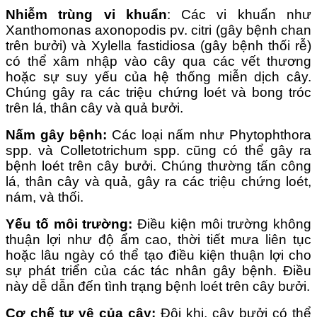
Nhiễm trùng vi khuẩn
: Các vi khuẩn như
Xanthomonas axonopodis pv. citri (gây bệnh chan
trên bưởi) và Xylella fastidiosa (gây bệnh thối rễ)
có thể xâm nhập vào cây qua các vết thương
hoặc sự suy yếu của hệ thống miễn dịch cây.
Chúng gây ra các triệu chứng loét và bong tróc
trên lá, thân cây và quả bưởi.
Nấm gây bệnh:
Các loại nấm như Phytophthora
spp. và Colletotrichum spp. cũng có thể gây ra
bệnh loét trên cây bưởi. Chúng thường tấn công
lá, thân cây và quả, gây ra các triệu chứng loét,
nám, và thối.
Yếu tố môi trường:
Điều kiện môi trường không
thuận lợi như độ ẩm cao, thời tiết mưa liên tục
hoặc lâu ngày có thể tạo điều kiện thuận lợi cho
sự phát triển của các tác nhân gây bệnh. Điều
này dễ dẫn đến tình trạng bệnh loét trên cây bưởi.
Cơ chế tự vệ của cây:
Đôi khi, cây bưởi có thể