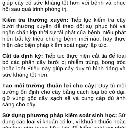
giúp cây có sức kháng tốt hơn với bệnh và phục
hồi sau quá trình phòng trị.
Kiểm tra thường xuyên:
Tiếp tục kiểm tra cây
bưởi thường xuyên để theo dõi sự phục hồi và
ngăn chặn kịp thời sự tái phát của bệnh. Nếu phát
hiện bất kỳ triệu chứng bệnh mới nào, hãy thực
hiện các biện pháp kiểm soát ngay lập tức.
Cắt tỉa định kỳ:
Tiếp tục thực hiện cắt tỉa để loại
bỏ các phần cây bưởi bị nhiễm trùng, bong tróc
hoặc loét. Điều này giúp cây duy trì hình dáng và
sức kháng tốt hơn.
Tạo môi trường thuận lợi cho cây:
Duy trì môi
trường ổn định cho cây bằng cách loại bỏ cỏ dại,
giữ vùng gốc cây sạch sẽ và cung cấp đủ ánh
sáng cho cây.
Sử dụng phương pháp kiểm soát sinh học:
Sử
dụng các loại vi khuẩn có lợi, vi khuẩn thuốc hoặc
các loài côn trùng hữu ích để kiểm soát sự phát