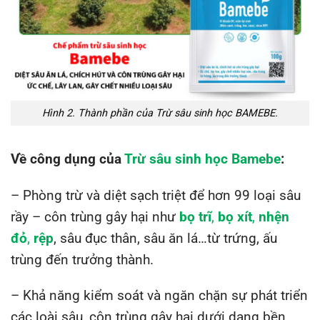
Hình 2. Thành phần của Trừ sâu sinh học BAMEBE.
Về công dụng của
Trừ sâu sinh học Bamebe
:
– Phòng trừ và diệt sạch triệt để hơn 99 loại sâu
rầy – côn trùng gây hại như
bọ trĩ
,
bọ xít
,
nhện
đỏ
,
rệp
, sâu đục thân, sâu ăn lá…từ trứng, ấu
trùng đến trưởng thành.
– Khả năng kiểm soát và ngăn chặn sự phát triển
các loài sâu, côn trùng gây hại dưới dạng bền