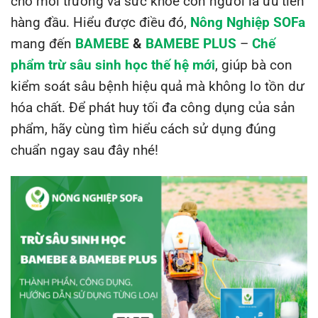
cho môi trường và sức khỏe con người là ưu tiên
hàng đầu. Hiểu được điều đó,
Nông Nghiệp SOFa
mang đến
BAMEBE
&
BAMEBE PLUS
–
Chế
phẩm
trừ sâu sinh học thế hệ mới
, giúp bà con
kiểm soát sâu bệnh hiệu quả mà không lo tồn dư
hóa chất. Để phát huy tối đa công dụng của sản
phẩm, hãy cùng tìm hiểu cách sử dụng đúng
chuẩn ngay sau đây nhé!