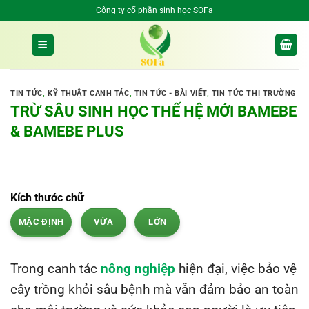
Bỏ
Công ty cổ phần sinh học SOFa
qua
nội
dung
TIN TỨC
,
KỸ THUẬT CANH TÁC
,
TIN TỨC - BÀI VIẾT
,
TIN TỨC THỊ TRƯỜNG
TRỪ SÂU SINH HỌC THẾ HỆ MỚI BAMEBE
& BAMEBE PLUS
Kích thước chữ
MẶC ĐỊNH
VỪA
LỚN
Trong canh tác
nông nghiệp
hiện đại, việc bảo vệ
cây trồng khỏi sâu bệnh mà vẫn đảm bảo an toàn