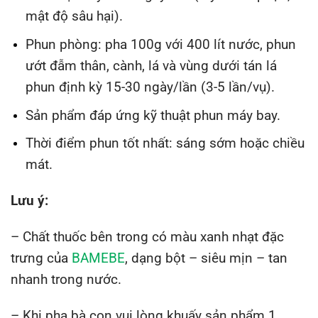
mật độ sâu hại).
Phun phòng: pha 100g với 400 lít nước, phun
ướt đẫm thân, cành, lá và vùng dưới tán lá
phun định kỳ 15-30 ngày/lần (3-5 lần/vụ).
Sản phẩm đáp ứng kỹ thuật phun máy bay.
Thời điểm phun tốt nhất: sáng sớm hoặc chiều
mát.
Lưu ý:
– Chất thuốc bên trong có màu xanh nhạt đặc
trưng của
BAMEBE
, dạng bột – siêu mịn – tan
nhanh trong nước.
– Khi pha bà con vui lòng khuấy sản phẩm 1